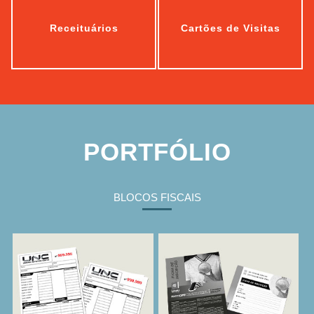
Receituários
Cartões de Visitas
Bloco De
Ficha De
Pedidos
Inscrição
PORTFÓLIO
BLOCOS FISCAIS