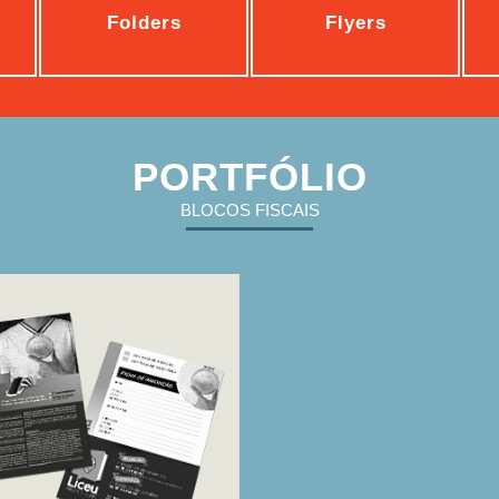
Folders
Flyers
cha De Inscrição
PORTFÓLIO
BLOCOS FISCAIS