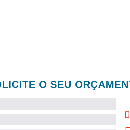
Equipamentos
modernos e
de última
geração
LICITE O SEU ORÇAME