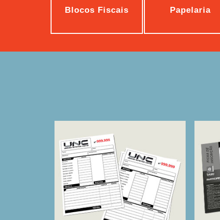
Blocos Fiscais
Papelaria
Bloco De Pedidos
Fi