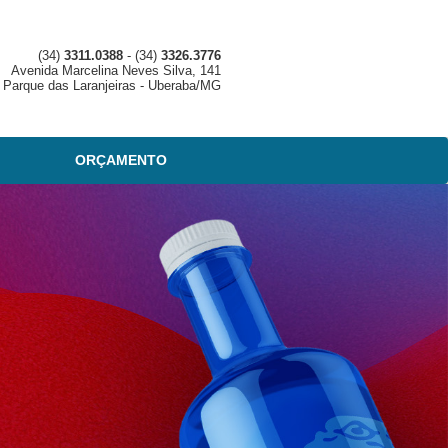
(34)
3311.0388
- (34)
3326.3776
Avenida Marcelina Neves Silva, 141
o Parque das Laranjeiras - Uberaba/MG
ORÇAMENTO