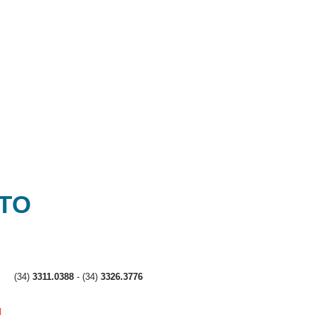
Respeito e
atenção aos
nossos
clientes
NTO
(34)
3311.0388
- (34)
3326.3776