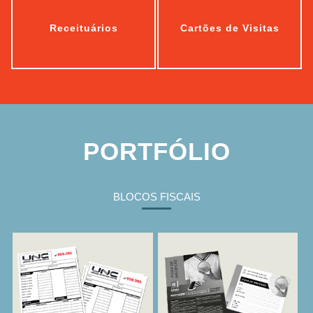
Receituários
Cartões de Visitas
Bloco De
Ficha De
Pedidos
Inscrição
PORTFÓLIO
BLOCOS FISCAIS