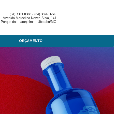
(34)
3311.0388
- (34)
3326.3776
Avenida Marcelina Neves Silva, 141
o Parque das Laranjeiras - Uberaba/MG
ORÇAMENTO