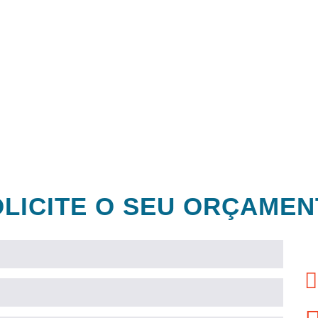
Equipamentos
modernos e
de última
geração
LICITE O SEU ORÇAME