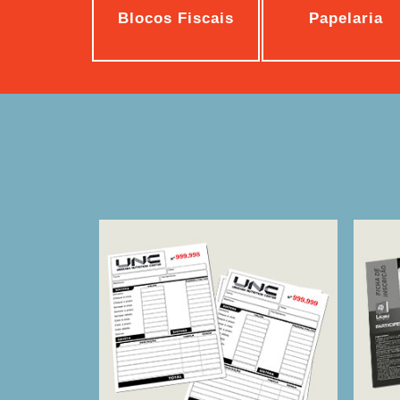
Blocos Fiscais
Papelaria
Bloco De Pedidos
Fi