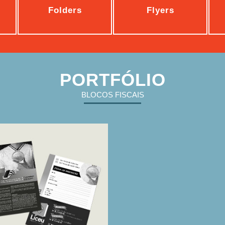
Folders
Flyers
cha De Inscrição
PORTFÓLIO
BLOCOS FISCAIS