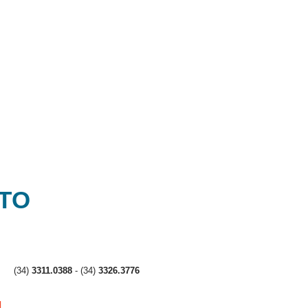
Respeito e
atenção aos
nossos
clientes
NTO
(34)
3311.0388
- (34)
3326.3776