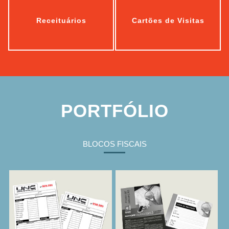
Receituários
Cartões de Visitas
Bloco De
Ficha De
Pedidos
Inscrição
PORTFÓLIO
BLOCOS FISCAIS