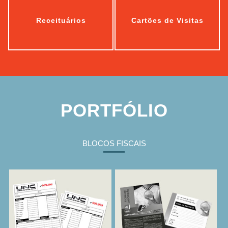
Receituários
Cartões de Visitas
Bloco De
Ficha De
Pedidos
Inscrição
PORTFÓLIO
BLOCOS FISCAIS